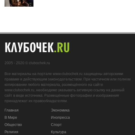
КЛУБОЧЕК
.RU
2005 - 2020 © clubochek.ru
Все материалы на портале www.clubochek.ru защищены авторскими
правами и действующим законодательством. При частичном или полном
копировании любого материала, размещённого на сайте
www.clubochek.ru, необходимо указывать активную ссылку на данный
сайт в виде источника. Размещённые фотографии и изображения
принадлежат их правообладателям.
Главная
Экономика
В Мире
Инопресса
Общество
Спорт
Религия
Культура