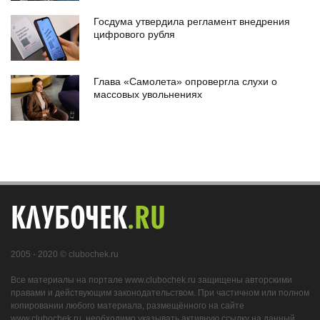
Госдума утвердила регламент внедрения
цифрового рубля
Глава «Самолета» опровергла слухи о
массовых увольнениях
КЛУБОЧЕК
.RU
2005 - 2020 © clubochek.ru
Все материалы на портале www.clubochek.ru защищены авторскими
правами и действующим законодательством. При частичном или полном
копировании любого материала, размещённого на сайте
www.clubochek.ru, необходимо указывать активную ссылку на данный