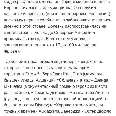
когда сразу после окончания Первой мировой войны в
Европе началась эпидемия гриппа. Он получил
название испанского (или в простонародье «испанки»),
поскольку первые сообщения о заболевших появились
именно в этой стране. Болезнь распространилась на
многие страны, дошла до Северной Америки и
продлилась три года. Всего от нее умерли, в
зависимости от оценок, от 17 до 100 миллионов
человек.
Также Гейтс посоветовал еще четыре книги, чтение
которых станет полезным занятием на время
карантина. Это «Выбор» Эдит Евы Эгер (мемуары
бывшей узницы Аушвица), «Облачный атлас» Дэвида
Митчелла (монументальный роман о героях из шести
разных эпох), «Поездка длиною в жизнь» Боба Айгера
(руководство по управлению крупной корпорацией от
бывшего главы Disney) и «Хорошая экономика для
трудных времен» Абхиджита Банерджи и Эстер Дюфло