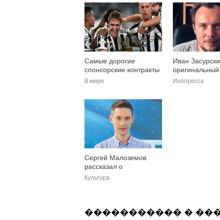
Самые дорогие
Иван Засурски
спонсорские контракты
оригинальный
в футболе
на будущее
В мире
Инопресса
университетов
пандемии
Сергей Малоземов
рассказал о
телевидении после
Культура
пандемии
����������� � ��