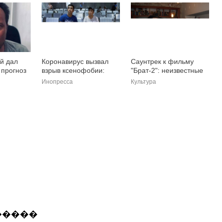
й дал
Коронавирус вызвал
Саунтрек к фильму
 прогноз
взрыв ксенофобии:
"Брат-2": неизвестные
мигранты отбирают
истории к
Инопресса
Культура
 после
работу у местных
двадцатилетию выхода
�����